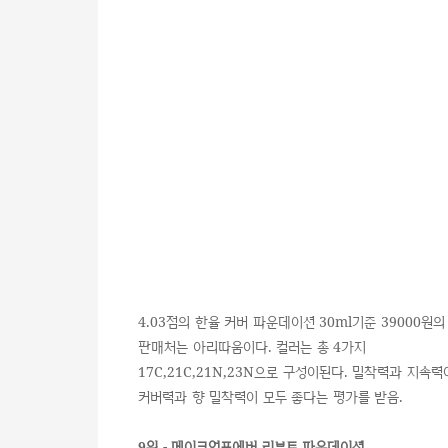
4.03점의 한율 커버 파운데이션 30ml기준 39000원의
판매처는 아리따움이다. 컬러는 총 4가지
17C,21C,21N,23N으로 구성이된다. 밀착력과 지속
커버력과 향 밀착력이 모두 좋다는 평가를 받음.
9위 - 메이크업포에버 리부트 파운데이션