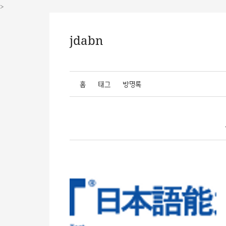
>
jdabn
홈
태그
방명록