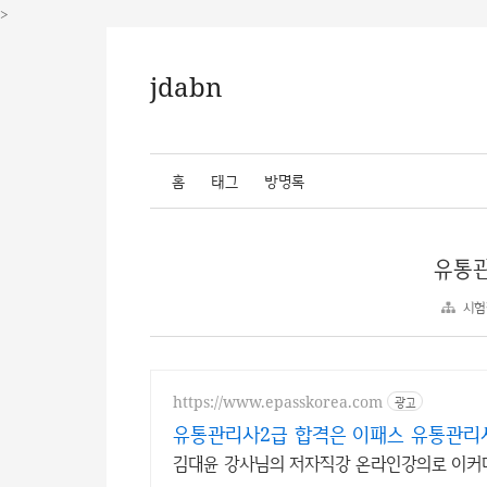
>
jdabn
홈
태그
방명록
유통관
시험
https://www.epasskorea.com
광고
유통관리사2급 합격은 이패스 유통관리
김대윤 강사님의 저자직강 온라인강의로 이커머