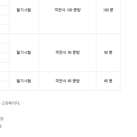
 2과목이다.
정보
보