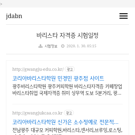
>
jdabn
바리스타 자격증 시험일정
시험정보
2020. 1. 30. 05:15
http://gwangju-edu.co.kr/
광고
코리아바리스타학원 민경민 광주점 사이트
광주바리스타학원 광주커피학원 바리스타자격증 카페창업
바리스타취업 국제자격증 취미 상무역 도보 5분거리, 광주
서구 상무중앙로 36 유승빌딩 6층
http://gwangjukcaa.co.kr
광고
코리아바리스타학원 신가은 소수정예로 전문적인
수업진행
전남광주 대규모 커피학원,바리스타,센서리,브루잉,로스팅,