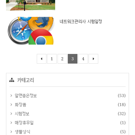
네트워크관리사 시험일정
1
2
3
4
카테고리
알면좋은정보
(53)
화장품
(18)
시험정보
(32)
매장휴무일
(1)
생활상식
(5)