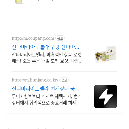
http://m.coupang.com
광고
산타마리아노벨라 쿠팡 산타마리
아노벨라 향수
산타마리아노벨라, 매혹적인 향을 로켓
배송! 오늘 주문 내일 도착 보장. 나만의
특별한 향기, 일상을 더욱 품격있게. 지
금 바로 산타마리아노벨라.
https://m.bunjang.co.kr/
광고
산타마리아노벨라 번개장터 국내
최대 브랜드 중고거래
무이자할부부터 캐시백 혜택까지, 번개
장터에서 합리적으로 중고거래 하세요
전국 각지에서 올라오는 전국구 최다
상품 매일 10만 개 이상의 신규 상품 업
로드