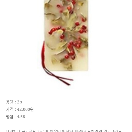
용량 : 2p
가격 : 42,000원
평점 : 4.56
오피치나 프로푸모 파르마 체우티카 산타 마리아 노벨라의 멜로그라노