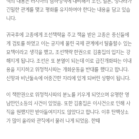
책의 내용은 러시아의 남하정책에 대비해서 조선, 일본, 청나라가
긴밀한 관계를 맺고 평화를 유지하여야 한다는 내용을 담고 있습
니다.
귀국후에 고종에게 조선책략을 주고 책을 받은 고종은 중신들에
게 검토를 하였고 이는 궁지에 몰린 국제 관계에서 탈출할수 있는
묘책이라고 생각을 했고, 조선책략 한권으로 김홍집의 입지는 강
해지게 됩니다. 조선은 또 분열이 되는데 이로 급진개화파는 이내
용을 지지하고 위정척사파는 개화운동을 반대를 했다고 합니다.
신망과 비난둘속에 어중간한 자리에 있게 되버린 상황이 됩니다.
이 책한권으로 위정척사파의 분노를 키우게 되엇으며 유명한 영
남만인소등의 사건이 있었음. 또한 김홍집은 이사건으로 인해 사
직을 원했지만 받아들여지지도 않았다고 합니다. 이후 탄핵상소
가 많이 올라와 관직에서 물러 나게 되었음. 한때