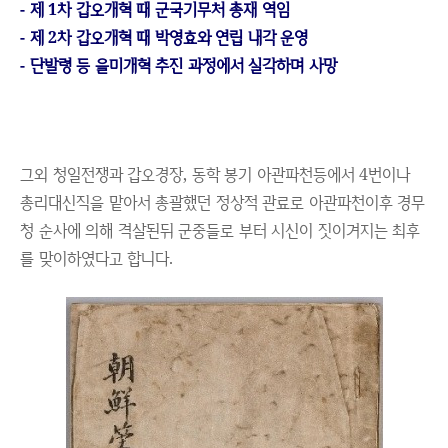
- 제 1차 갑오개혁 때 군국기무처 총재 역임
- 제 2차 갑오개혁 때 박영효와 연립 내각 운영
- 단발령 등 을미개혁 추진 과정에서 실각하며 사망
그외 청일전쟁과 갑오경장, 동학 봉기 아관파천등에서 4번이나
총리대신직을 맡아서 총괄했던 정상적 관료로 아관파천이후 경무
청 순사에 의해 격살된뒤 군중들로 부터 시신이 짓이겨지는 최후
를 맞이하였다고 합니다.