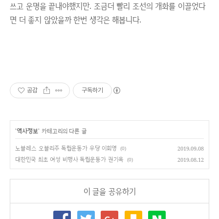
쓰고 운명을 끝내야했지만. 조금더 빨리 조선의 개화를 이끌었다
면 더 좋지 않았을까 한번 생각은 해봅니다.
공감
구독하기
'
역사정보
' 카테고리의 다른 글
노블레스 오블리주 독립운동가 우당 이회영
2019.09.08
(0)
대한민국 최초 여성 비행사 독립운동가 권기옥
2019.08.12
(0)
이 글을 공유하기