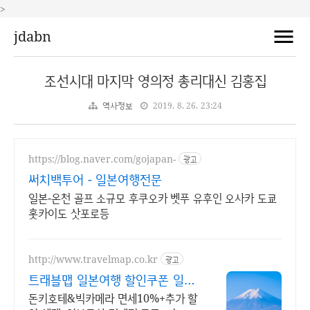
>
jdabn
조선시대 마지막 영의정 총리대신 김홍집
역사정보
2019. 8. 26. 23:24
https://blog.naver.com/gojapan-
광고
써치백투어 - 일본여행전문
일본-온천 골프 소규모 후쿠오카 벳푸 유후인 오사카 도쿄
홋카이도 삿포로등
http://www.travelmap.co.kr
광고
트래블맵 일본여행 할인쿠폰 일본
여행 필수 쿠폰 다운가능
돈키호테&빅카메라 면세10%+추가 할