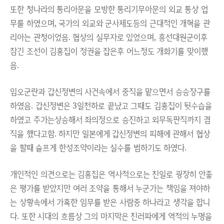
또한 청나라의 통리아문을 모방한 통리기무아문의 외교 통상 업
무를 하였으며, 국가의 외교와 군사제도등의 근대적인 개혁을 관
리아는 관청이었음. 협상의 실무자로 있었으며, 흥선대원군이후
잠긴 조선이 김홍집이 정권을 잡은후 어느정도 개화기를 맞이했
음.
임오군란과 갑신정변의 사건속에서 중직을 맡으면서 승승장구를
하였음. 갑신정변은 3일천하로 끝났고 그때도 김홍집이 뒷수습을
하였고 주가는상승해서 좌의정으로 승진하고 외무독판직까지 겸
직을 했다고함. 하지만 일본에게 갑신정변의 피해에 관해서 협상
을 할때 슬프게 한성조약이라는 실수를 범하기도 하였다.
개인적인 의견으로는 김홍집은 역사적으로는 친일로 굉장히 안좋
은 평가를 받았지만 여러 조약을 통해서 누군가는 책임을 져야하
는 상황속에서 가혹한 임무를 받은 사람중 하나라고 생각을 합니
다. 또한 시대의 흐름상 그의 마지막은 친러파에게 역적의 누명을