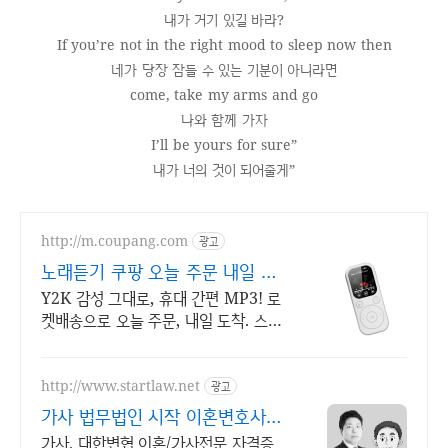
내가 거기 있길 바라?
If you’re not in the right mood to sleep now then
네가 당장 잠들 수 있는 기분이 아니라면
come, take my arms and go
나와 함께 가자
I’ll be yours for sure”
내가 너의 것이 되어줄게”
http://m.coupang.com
광고
노래듣기 쿠팡 오늘 주문 내일 도
착
Y2K 감성 그대로, 휴대 간편 MP3! 로
켓배송으로 오늘 주문, 내일 도착. 스트
리밍 없이 나만의 음악! 직관적 버튼 조
작으로 쉽게 즐겨보세요.
http://www.startlaw.net
광고
가사 법무법인 시작 이혼변호사
24시간 비밀상담
가사, 대한변협 이혼/가사전문 자격증