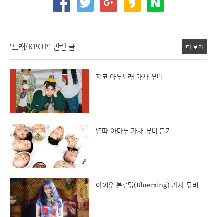
'노래/KPOP' 관련 글
더 보기
지코 아무노래 가사 뮤비
염따 아마두 가사 뮤비 듣기
아이유 블루밍(Blueming) 가사 뮤비