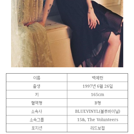
이름
백예린
출생
1997년 6월 26일
키
165cm
혈액형
B형
소속사
BLUEVINYL(불루바이닐)
소속그룹
15&, The Volunteers
포지션
리드보컬