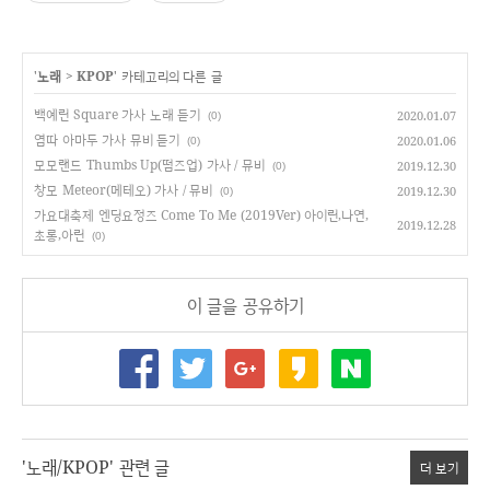
'
노래
>
KPOP
' 카테고리의 다른 글
백예린 Square 가사 노래 듣기
2020.01.07
(0)
염따 아마두 가사 뮤비 듣기
2020.01.06
(0)
모모랜드 Thumbs Up(떰즈업) 가사 / 뮤비
2019.12.30
(0)
창모 Meteor(메테오) 가사 / 뮤비
2019.12.30
(0)
가요대축제 엔딩요정즈 Come To Me (2019Ver) 아이린,나연,
2019.12.28
초롱,아린
(0)
이 글을 공유하기
'노래/KPOP' 관련 글
더 보기