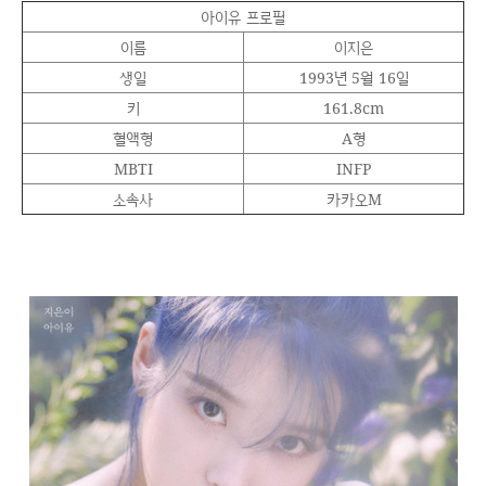
아이유 프로필
이름
이지은
생일
1993년 5월 16일
키
161.8cm
혈액형
A형
MBTI
INFP
소속사
카카오M