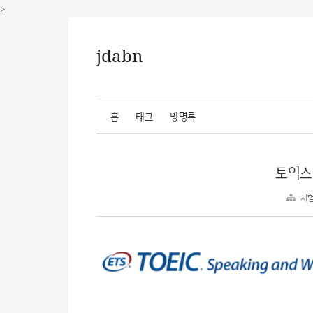
>
jdabn
홈
태그
방명록
토익스
시