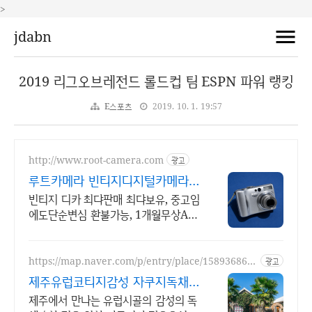
>
jdabn
2019 리그오브레전드 롤드컵 팀 ESPN 파워 랭킹
E스포츠
2019. 10. 1. 19:57
http://www.root-camera.com
광고
루트카메라 빈티지디지털카메라
빈티지 디카 디지털카메라
빈티지 디카 최댜판매 최댜보유, 중고임
에도단순변심 환불가능, 1개월무상A/S
누적리뷰수 2000건 이상, 회원가입 시
적립금 5,000원
https://map.naver.com/p/entry/place/158936865
광고
6
제주유럽코티지감성 자쿠지독채
프라이빗 제주여행, 유럽감성
제주에서 만나는 유럽시골의 감성의 독