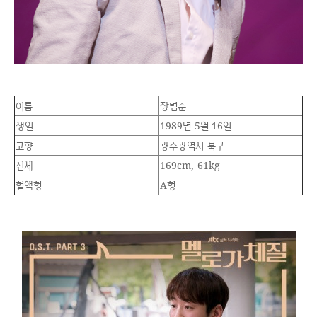
이름
장범준
생일
1989년 5월 16일
고향
광주광역시 북구
신체
169cm, 61kg
혈액형
A형