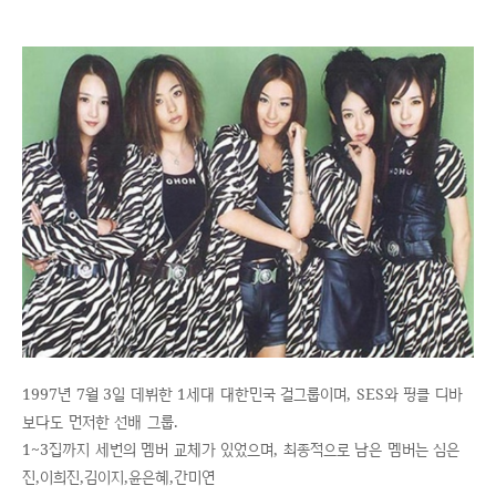
1997년 7월 3일 데뷔한 1세대 대한민국 걸그룹이며, SES와 핑클 디바
보다도 먼저한 선배 그룹.
1~3집까지 세번의 멤버 교체가 있었으며, 최종적으로 남은 멤버는 심은
진,이희진,김이지,윤은혜,간미연