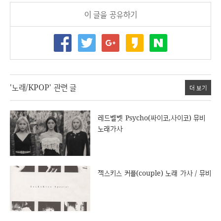
이 글을 공유하기
'노래/KPOP' 관련 글
더 보기
레드벨벳 Psycho(싸이코,사이코) 뮤비
노래가사
젝스키스 커플(couple) 노래 가사 / 뮤비