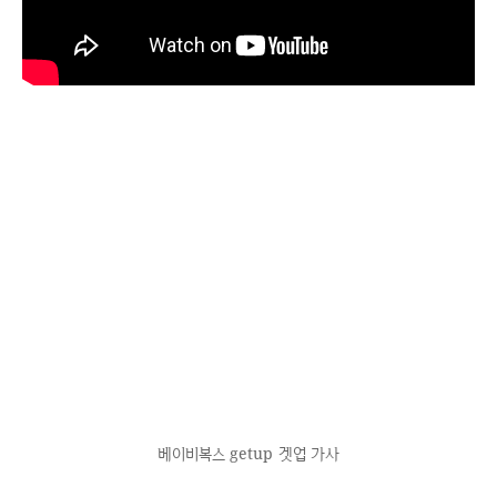
베이비복스 getup 겟업 가사