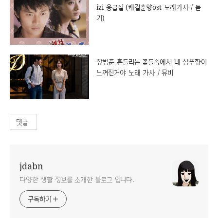
izi 응급실 (쾌걸춘향ost 노래가사 / 듣
기)
장범준 흔들리는 꽃들속에서 네 샴푸향이
느껴진거야 노래 가사 / 뮤비
댓글
jdabn
다양한 생활 정보를 소개한 블로그 입니다.
구독하기