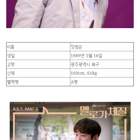
이름
장범준
생일
1989년 5월 16일
고향
광주광역시 북구
신체
169cm, 61kg
혈액형
A형