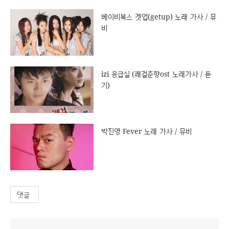
베이비복스 겟업(getup) 노래 가사 / 뮤
비
izi 응급실 (쾌걸춘향ost 노래가사 / 듣
기)
박진영 Fever 노래 가사 / 뮤비
댓글