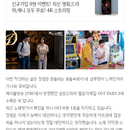
보기!
신규가입 0원 이벤트! 최신 영화,드라
마,애니 모두 무료! 4K 스트리밍
이번 작성하는 글은 장범준 흔들리는 꽃들속에서 네 샴푸향이 느껴진거야
가사와 뮤비입니다.
케이블방송 JTBC에서 방영했던 금토드라마 멜로가체질 OST PART.3에
수록된 곡 입니다.
최근 노래방가서 확인을 하니 OST부분 1등을 차지하고 있습니다.
장범준 자체가 능력이 대단하다고 생각했던게 꾸준하게 차트권에 많은
곡을 하나씩 넣는다는게 정말 대단하다고 생각했습니다. 노래 저작권 수
익으로 매년 벚꽃엔딩으로 2017년엔 60억을 벌었다는 말이 있는데 이번