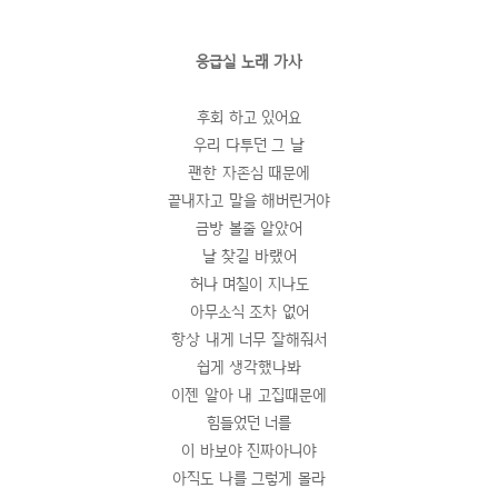
응급실 노래 가사
후회 하고 있어요
우리 다투던 그 날
괜한 자존심 때문에
끝내자고 말을 해버린거야
금방 볼줄 알았어
날 찾길 바랬어
허나 며칠이 지나도
아무소식 조차 없어
항상 내게 너무 잘해줘서
쉽게 생각했나봐
이젠 알아 내 고집때문에
힘들었던 너를
이 바보야 진짜아니야
아직도 나를 그렇게 몰라