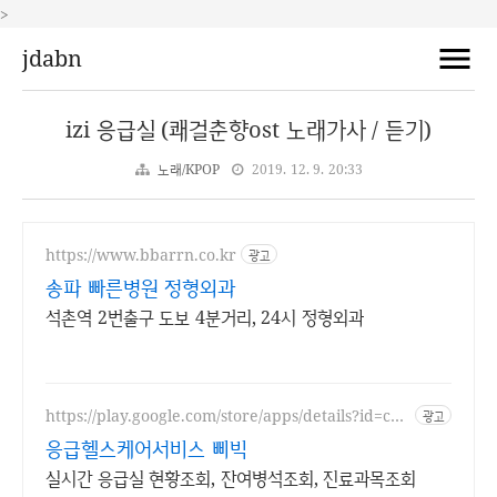
>
jdabn
izi 응급실 (쾌걸춘향ost 노래가사 / 듣기)
노래/KPOP
2019. 12. 9. 20:33
https://www.bbarrn.co.kr
광고
송파 빠른병원 정형외과
석촌역 2번출구 도보 4분거리, 24시 정형외과
https://play.google.com/store/apps/details?id=co
광고
m.sgsg.bbibic
응급헬스케어서비스 삐빅
실시간 응급실 현황조회, 잔여병석조회, 진료과목조회