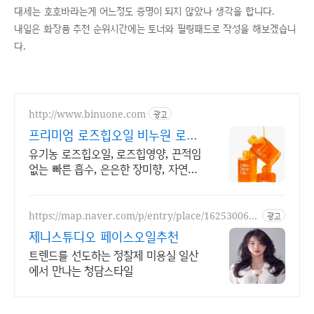
대세는 호호바라는게 어느정도 증명이 되지 않았나 생각을 합니다.
내일은 화장품 추천 순위시간에는 토너와 필링패드로 작성을 해보겠습니
다.
http://www.binuone.com
광고
프리미엄 로즈힙오일 비누원 로즈
힙오일 한방울기적
유기농 로즈힙오일, 로즈힙영양, 끈적임
없는 빠른 흡수, 은은한 장미향, 자연레
티놀
https://map.naver.com/p/entry/place/162530061
광고
5
제니스튜디오 페이스오일추천
트렌드를 선도하는 정찰제 미용실 일산
에서 만나는 청담스타일