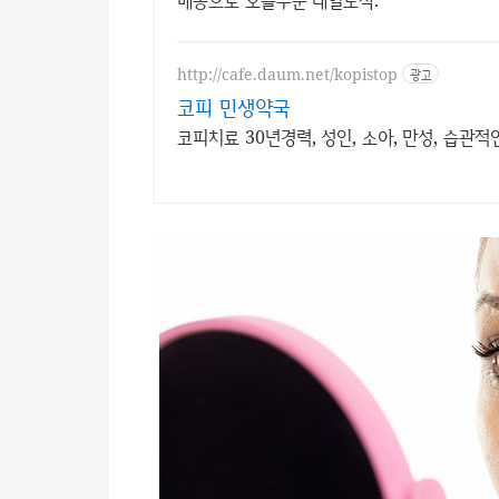
배송으로 오늘주문 내일도착.
http://cafe.daum.net/kopistop
광고
코피 민생약국
코피치료 30년경력, 성인, 소아, 만성, 습관