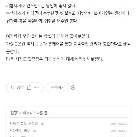
기름지거나 인스턴트는 당연히 좋지 않다.
녹색채소와 비타민이 풍부한것 또 불포화 지방산이 들어가있는 생선이나
견과류 등을 적절하게 섭취를 해주면 좋다.
여기까지 모공 줄이는 방법에 대해서 알아보았다.
가장좋은건 역시 습관과 홈케어를 통한 지속적인 관리가 중요하다고 생각
을한다.
다음 시간도 알면좋은 피부 상식에 대해서 작성해보겠다.
공감
구독하기
'
건강
' 카테고리의 다른 글
시서스 효능 부작용
2020.02.26
(0)
치아교정 비용
2020.02.22
(0)