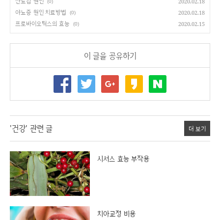
잔뇨감 원인
2020.02.18
(0)
야뇨증 원인 치료방법
2020.02.18
(0)
프로바이오틱스의 효능
2020.02.15
(0)
이 글을 공유하기
'건강' 관련 글
더 보기
시서스 효능 부작용
치아교정 비용