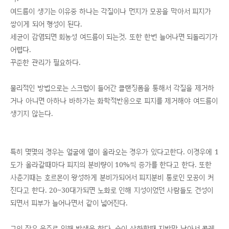
여드름이 생기는 이유중 하나는 각질이나 먼지가 모공을 막아서 피지가
쌓이게 되어 형성이 된다.
세균이 감염되면 회농성 여드름이 되는것. 또한 한번 늘어나면 되돌리기가
어렵다.
꾸준한 관리가 필요하다.
물리적인 방법으로는 스크럽이 들어간 클랜징폼을 통해서 각질을 제거하
거나 아니면 아하나 바하가는 화학적반응으로 피지를 제거해야 여드름이
생기지 않는다.
특히 몇몇의 경우는 얼굴에 열이 올라오는 경우가 있다고한다. 이경우에 1
도가 올라갈때마다 피지의 분비량이 10%씩 증가를 한다고 한다. 또한
사춘기때는 호르몬이 왕성하게 분비가되어서 피지분비 통로인 모공이 커
진다고 한다. 20~30대가되면 노화로 인해 지성이었던 사람들도 건성이
되면서 피부가 늘어나면서 같이 넓어진다.
그외 잦은 음주로 인해 발생을 한다. 술이 산화할때 지방만 남아서 콜레