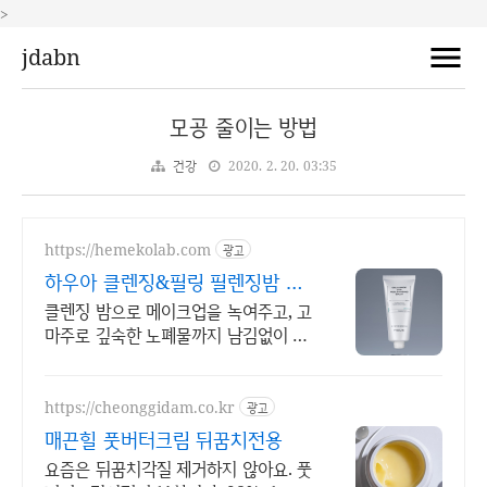
>
jdabn
모공 줄이는 방법
건강
2020. 2. 20. 03:35
https://hemekolab.com
광고
하우아 클렌징&필링 필렌징밤 헤
메코랩에선 100%무료배송
클렌징 밤으로 메이크업을 녹여주고, 고
마주로 깊숙한 노폐물까지 남김없이 흡
착!
https://cheonggidam.co.kr
광고
매끈힐 풋버터크림 뒤꿈치전용
요즘은 뒤꿈치각질 제거하지 않아요. 풋