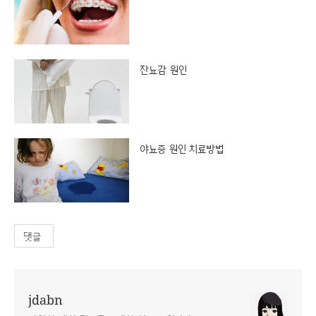
잔뇨감 원인
야뇨증 원인 치료방법
댓글
jdabn