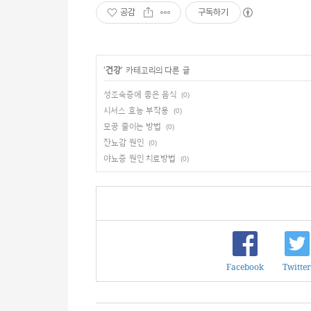
공감
구독하기
'
건강
' 카테고리의 다른 글
성조숙증에 좋은 음식
(0)
시서스 효능 부작용
(0)
모공 줄이는 방법
(0)
잔뇨감 원인
(0)
야뇨증 원인 치료방법
(0)
Facebook
Twitter