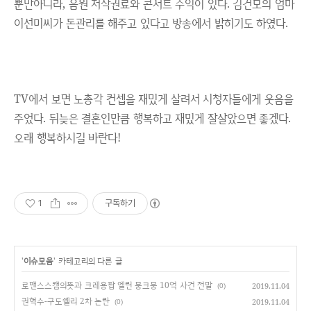
뿐만아니라, 음원 저작권료와 콘서트 수익이 있다.
김건모의 엄마
이선미씨가 돈관리를 해주고 있다고 방송에서 밝히기도 하였다.
TV에서 보면 노총각 컨셉을 재밌게 살려서 시청자들에게 웃음을
주었다. 뒤늦은 결혼인만큼 행복하고 재밌게 잘살았으면 좋겠다.
오래 행복하시길 바란다!
1
구독하기
'
이슈모음
' 카테고리의 다른 글
로맨스스캠의뜻과 크레용팝 엘린 뭉크뭉 10억 사건 전말
2019.11.04
(0)
권혁수-구도쉘리 2차 논란
2019.11.04
(0)