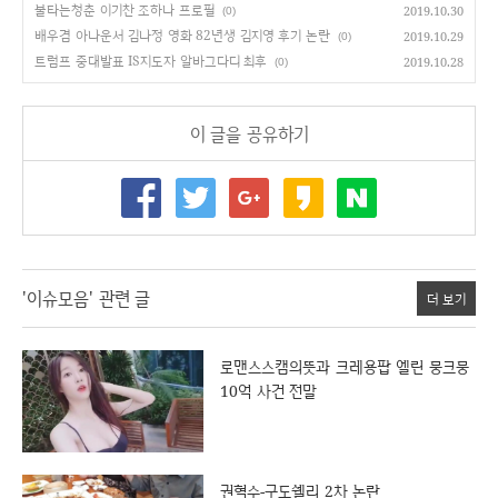
불타는청춘 이기찬 조하나 프로필
2019.10.30
(0)
배우겸 아나운서 김나정 영화 82년생 김지영 후기 논란
2019.10.29
(0)
트럼프 중대발표 IS지도자 알바그다디 최후
2019.10.28
(0)
이 글을 공유하기
'이슈모음' 관련 글
더 보기
로맨스스캠의뜻과 크레용팝 엘린 뭉크뭉
10억 사건 전말
권혁수-구도쉘리 2차 논란