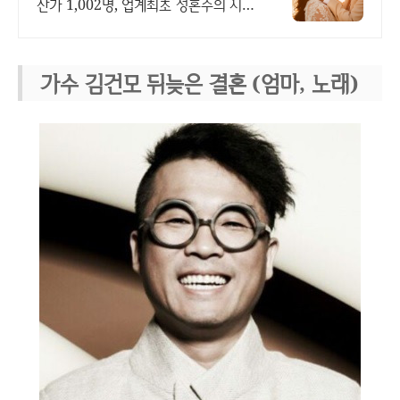
산가 1,002명, 업계최초 성혼주의 시행
변호사검증 회원수 공개, 전문직/엘리
트/노블레스 전문, 여성가족부장관대상
2회수상
가수 김건모 뒤늦은 결혼 (엄마, 노래)