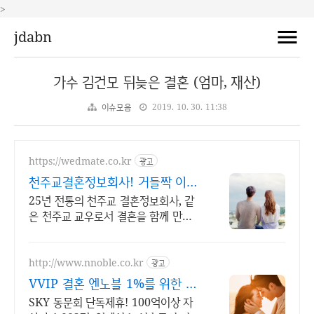
>
jdabn
가수 김건모 뒤늦은 결혼 (엄마, 재산)
이슈모음
2019. 10. 30. 11:38
https://wedmate.co.kr
광고
천주교결혼정보회사! 거들짝 이상
형 프로필 무료 받아보기
25년 전통의 천주교 결혼정보회사, 같
은 천주교 교우로서 결혼을 함께 만듭
니다.
http://www.nnoble.co.kr
광고
VVIP 결혼 엔노블 1%를 위한 상
류층 결정사
SKY 동문회 단독제휴! 100억이상 자