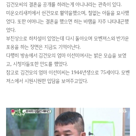
김건모씨의 결혼을 공개를 하려는게 아니냐라는 관측이 있다.
미운오리새끼에서 쉰건모로 활약을했으며, 철없는 아들을 묘사했
었다. 또한 어머니는 결혼을 했으면 하는 바램을 자주 나타내곤했
었다.
부친상으로 하차설이 있었는데 다시 돌아오며 모벤져스와 반가운
포옹을 하는 장면은 지금도 기억이난다.
다행히 방송에서 김건모의 엄마 이선미여사는 밝은 모습을 보였
고, 시청자들또한 안도를 했었다.
참고로 김건모의 엄마 이선미씨는 1944년생으로 75세이다. 모벤
져스에서 시원시원한 입담을 보여주고있다.