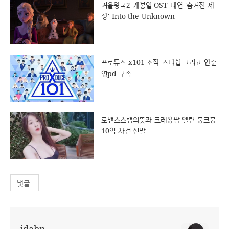
겨울왕국2 개봉일 OST 태연 '숨겨진 세
상' Into the Unknown
프로듀스 x101 조작 스타쉽 그리고 안준
영pd 구속
로맨스스캠의뜻과 크레용팝 엘린 뭉크뭉
10억 사건 전말
댓글