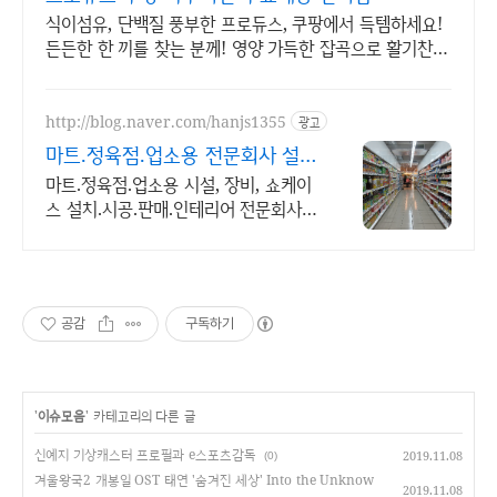
식이섬유, 단백질 풍부한 프로듀스, 쿠팡에서 득템하세요!
든든한 한 끼를 찾는 분께! 영양 가득한 잡곡으로 활기찬
하루를 시작하세요.
http://blog.naver.com/hanjs1355
광고
마트.정육점.업소용 전문회사 설계
부터 시공까지 완벽처리!
마트.정육점.업소용 시설, 장비, 쇼케이
스 설치.시공.판매.인테리어 전문회사
전국에 마트.편의점.정육점 1000건 이
상 설치.시공.판매!
공감
구독하기
'
이슈모음
' 카테고리의 다른 글
신예지 기상캐스터 프로필과 e스포츠감독
2019.11.08
(0)
겨울왕국2 개봉일 OST 태연 '숨겨진 세상' Into the Unknow
2019.11.08