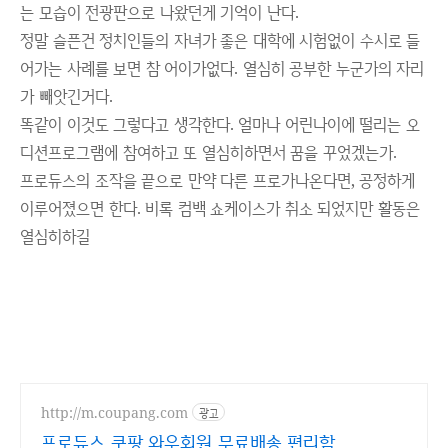
는 모습이 전광판으로 나왔던게 기억이 난다.
정말 슬픈건 정치인들의 자녀가 좋은 대학에 시험없이 수시로 들
어가는 사례를 보면 참 어이가없다. 열심히 공부한 누군가의 자리
가 빼앗긴거다.
똑같이 이것도 그렇다고 생각한다. 얼마나 어린나이에 떨리는 오
디션프로그램에 참여하고 또 열심히하면서 꿈을 꾸었겠는가.
프로듀스의 조작을 끝으로 만약 다른 프로가나온다면, 공정하게
이루어졌으면 한다. 비록 컴백 쇼케이스가 취소 되었지만 활동은
열심히하길
http://m.coupang.com
광고
프로듀스 쿠팡 와우회원 무료배송 편리함