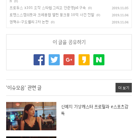
n
(0)
프로듀스 x101 조작 스타쉽 그리고 안준영pd 구속
2019.11.05
(0)
로맨스스캠의뜻과 크레용팝 엘린 뭉크뭉 10억 사건 전말
2019.11.04
(0)
권혁수-구도쉘리 2차 논란
2019.11.04
(0)
이 글을 공유하기
'이슈모음' 관련 글
더 보기
신예지 기상캐스터 프로필과 e스포츠감
독