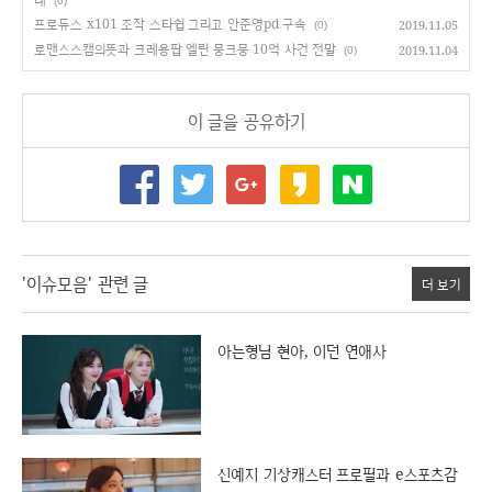
(0)
프로듀스 x101 조작 스타쉽 그리고 안준영pd 구속
2019.11.05
(0)
로맨스스캠의뜻과 크레용팝 엘린 뭉크뭉 10억 사건 전말
2019.11.04
(0)
이 글을 공유하기
'이슈모음' 관련 글
더 보기
아는형님 현아, 이던 연애사
신예지 기상캐스터 프로필과 e스포츠감