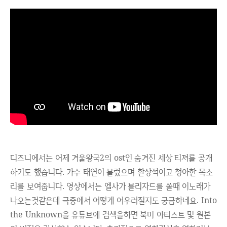
디즈니에서는 어제 겨울왕국2의 ost인 숨겨진 세상 티져를 공개
하기도 했습니다. 가수 태연이 불렀으며 환상적이고 청아한 목소
리를
보여줍니다. 영상에서는 엘사가 블리자드를 쏠때 이노래가
나오는것같은데 극중에서 어떻게 어우러질지도 궁금하네요.
Into
the Unknown을 유튜브에 검색을하면 북미 아티스트 및 원본