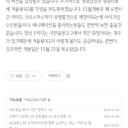
의 버전을 감상할수 있습니다. 추가적으로 영화감상후 영화리뷰
에 겨울왕국2를 작성을 하도록하겠습니다. 11월개봉후 꽤 오랜시
간 아마도 크리스마스까지 상영할것으로 예정이되는에 아이가있
으신분들이나, 애니메이션을 좋아하는분들도 한번씩 보면 좋을것
같습니다. 항상 1까지는 극찬을받고 2에서 약간 휘청거리는 경우
가 있기때문에 겨울왕국2가 어떻게 될지도 궁금하네요. 한번더
강조하면 개봉일은 11월 21일 목요일입니다.
공감
구독하기
'
이슈모음
' 카테고리의 다른 글
아는형님 현아, 이던 연애사
2019.11.10
(0)
신예지 기상캐스터 프로필과 e스포츠감독
2019.11.08
(0)
(프로듀스48 조작)아이즈원 컴백 쇼케이스 취소 1억이상 접
2019.11.07
대