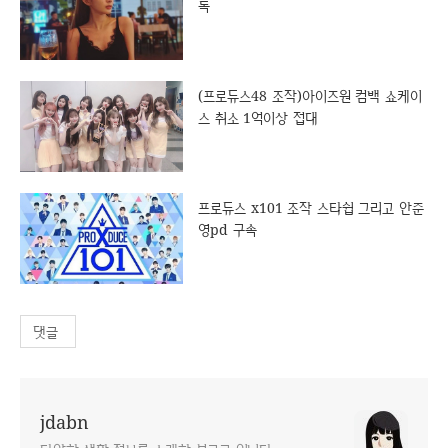
독
(프로듀스48 조작)아이즈원 컴백 쇼케이
스 취소 1억이상 접대
프로듀스 x101 조작 스타쉽 그리고 안준
영pd 구속
댓글
jdabn