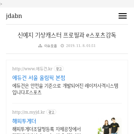
>
jdabn
신예지 기상캐스터 프로필과 e스포츠감독
이슈모음
2019. 11. 8. 01:51
http://www.에듀건.kr
광고
에듀건 서울 올림픽 본점
에듀건은 안전을 기준으로 개발되어진 레이저사격시스템
입니다.E스포츠
http://m.myjd.kr
광고
해피투게더
해피투게더조달청등록 자체공장에서