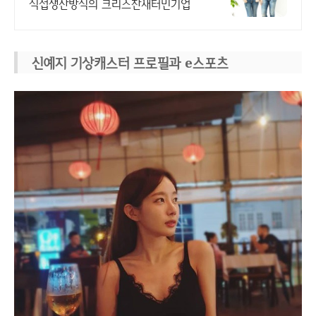
직접생산방식의 크리스찬새터민기업
신예지 기상캐스터 프로필과 e스포츠