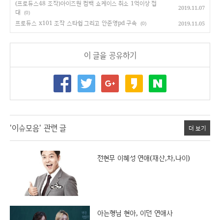
(프로듀스48 조작)아이즈원 컴백 쇼케이스 취소 1억이상 접
2019.11.07
대
(0)
프로듀스 x101 조작 스타쉽 그리고 안준영pd 구속
2019.11.05
(0)
이 글을 공유하기
'이슈모음' 관련 글
더 보기
전현무 이혜성 연애(재산,차,나이)
아는형님 현아, 이던 연애사