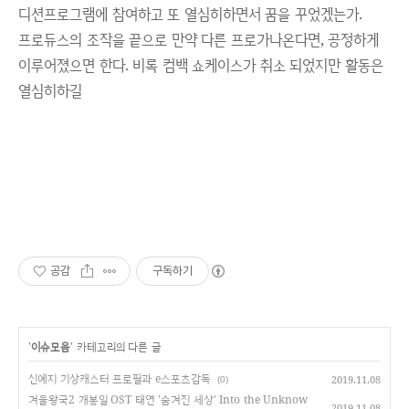
디션프로그램에 참여하고 또 열심히하면서 꿈을 꾸었겠는가.
프로듀스의 조작을 끝으로 만약 다른 프로가나온다면, 공정하게
이루어졌으면 한다. 비록 컴백 쇼케이스가 취소 되었지만 활동은
열심히하길
공감
구독하기
'
이슈모음
' 카테고리의 다른 글
신예지 기상캐스터 프로필과 e스포츠감독
2019.11.08
(0)
겨울왕국2 개봉일 OST 태연 '숨겨진 세상' Into the Unknow
2019.11.08