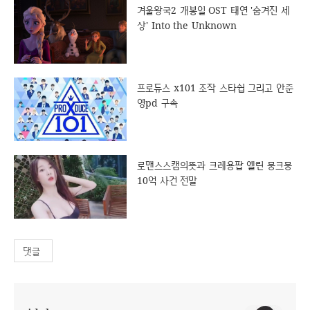
겨울왕국2 개봉일 OST 태연 '숨겨진 세
상' Into the Unknown
프로듀스 x101 조작 스타쉽 그리고 안준
영pd 구속
로맨스스캠의뜻과 크레용팝 엘린 뭉크뭉
10억 사건 전말
댓글