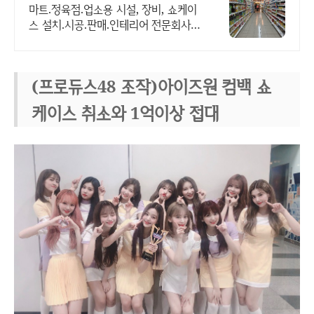
부터 시공까지 완벽처리!
마트.정육점.업소용 시설, 장비, 쇼케이
스 설치.시공.판매.인테리어 전문회사
전국에 마트.편의점.정육점 1000건 이
상 설치.시공.판매!
(프로듀스48 조작)아이즈원 컴백 쇼
케이스 취소와 1억이상 접대