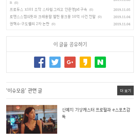
n
(0)
프로듀스 x101 조작 스타쉽 그리고 안준영pd 구속
2019.11.05
(0)
로맨스스캠의뜻과 크레용팝 엘린 뭉크뭉 10억 사건 전말
2019.11.04
(0)
권혁수-구도쉘리 2차 논란
2019.11.04
(0)
이 글을 공유하기
'이슈모음' 관련 글
더 보기
신예지 기상캐스터 프로필과 e스포츠감
독