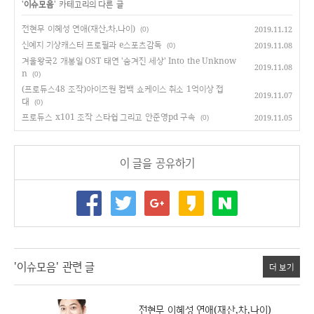
'
이슈모음
' 카테고리의 다른 글
전현무 이혜성 연애(재산,차,나이)
2019.11.12
(0)
신예지 기상캐스터 프로필과 e스포츠감독
2019.11.08
(0)
겨울왕국2 개봉일 OST 태연 '숨겨진 세상' Into the Unknow
2019.11.08
n
(0)
(프로듀스48 조작)아이즈원 컴백 쇼케이스 취소 1억이상 접
2019.11.07
대
(0)
프로듀스 x101 조작 스타쉽 그리고 안준영pd 구속
2019.11.05
(0)
이 글을 공유하기
'이슈모음' 관련 글
더 보기
전현무 이혜성 연애(재산,차,나이)