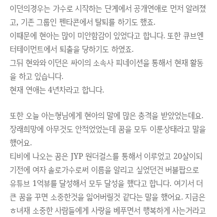
이던의경우는 가수로 시작하는 단계에서 공개연애로 먼저 알려졌
고, 기존 그룹인
펜타콘에서 탈퇴를 하기도 했죠.
이때문에 현아는 많이 미안함감이 있었다고 합니다. 또한 큐브엔
터테이먼트에서 퇴출을 당하기도 하였죠.
그뒤 현와와 이던은 싸이의 소속사 피네이션을 통해서 현재 활동
을 하고 있습니다.
현재 연애는 4년차라고 합니다.
또한 오늘 아는형님에게 현아의 말에 많은 충격을 받았었는데요.
장래희망에 아무것도 안적었었는데 꿈을 모두 이룬상태라고 말을
했어요.
티비에 나오는 꿈은 JYP 원더걸스를 통해서 이루었고 20살이되
기전에 여자 솔로가수로써 이름을 알리고 싶었던건 버블팝으로
유튜브 1억뷰를 달성해서 모두 달성을 했다고 합니다. 여기서 더
큰 꿈을 꾸면 소중한것을 잃어버릴것 같다는 말을 했어요. 지금은
ㅎ녀재 소중한 사람들에게 사랑을 베푸면서 행복하게 사는거라고